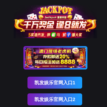
南宫NG28(中国)
南
宫
NG28
国)
关
于
南
宫
NG28
国)
产
品
中
心