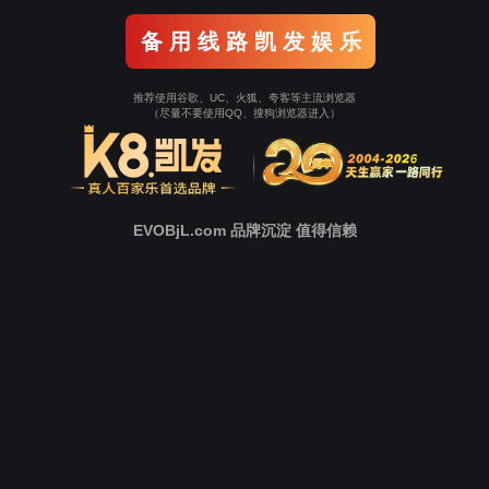
新
闻
中
心
技
术
支
持
下
载
中
心
营
销
网