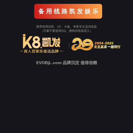
新
闻
中
心
技
术
支
持
下
载
中
心
营
销
网