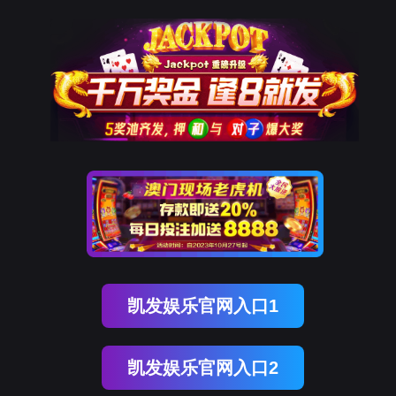
南宫NG28(中国)
南
宫
NG28
国)
关
于
南
宫
NG28
国)
产
品
中
心