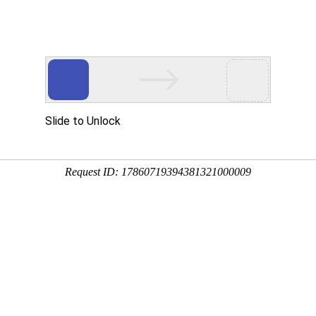
产品中
新闻中
技术支
下载中
营销网
心
心
持
心
络