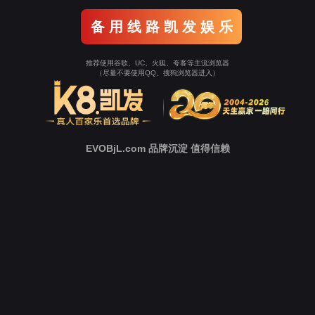
新
闻
中
心
技
术
支
持
下
载
中
心
客户热线
营
销
网