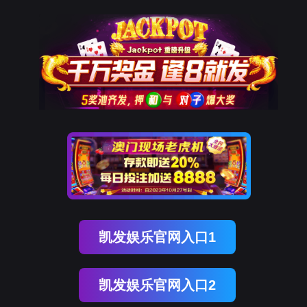
南宫NG28(中国)
南
宫
NG28
国)
关
于
南
宫
NG28
国)
产
品
中
心