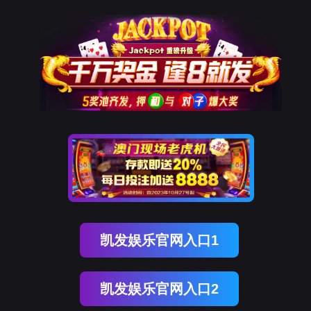
南宫NG28(中国)
南
宫
NG28
国)
关
于
南
宫
NG28
国)
产
品
中
心