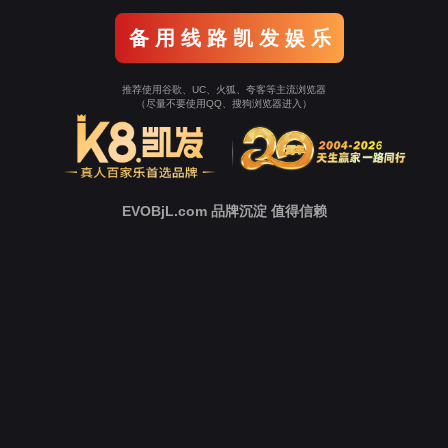
新
闻
中
心
技
术
支
持
下
载
中
心
营
销
网