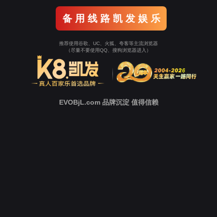
备 用 线 路 凯 发 娱 乐
推荐使用谷歌、UC、火狐、夸客等主流浏览器
（尽量不要使用QQ、搜狗浏览器进入）
EVOBjL.com 品牌沉淀 值得信赖