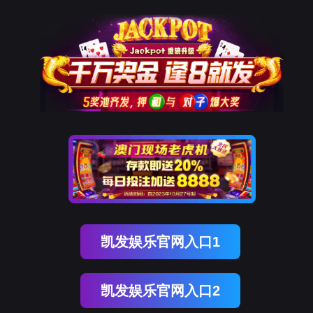
凯发娱乐官网入口1
凯发娱乐官网入口2