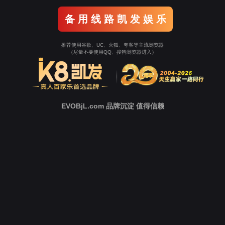
新
闻
中
心
技
术
支
持
下
载
中
心
营
销
网