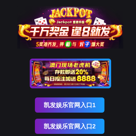
南宫NG28(中国)
南
宫
NG28
国)
关
于
南
宫
NG28
国)
产
品
中
心