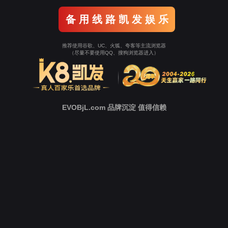
新
闻
中
心
技
术
支
持
下
载
中
心
营
销
网