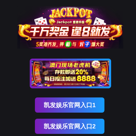
南宫NG28(中国)
南
宫
NG28
国)
关
于
南
宫
NG28
国)
产
品
中
心