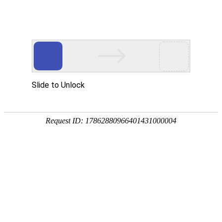
南宫NG28(中国)
南
宫
NG28
国)
关
于
南
宫
NG28
国)
产
品
中
心