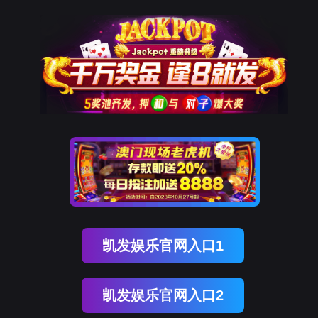
南宫NG28(中国)
南
宫
NG28
国)
关
于
南
宫
NG28
国)
产
品
中
心