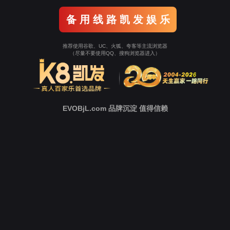
新
闻
中
心
技
术
支
持
下
载
中
心
营
销
网