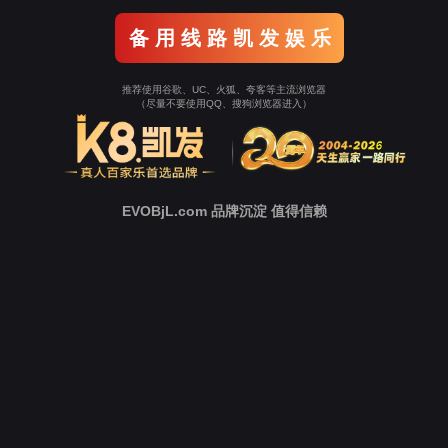
备 用 线 路 凯 发 娱 乐
推荐使用谷歌、UC、火狐、夸客等主流浏览器
（尽量不要使用QQ、搜狗浏览器进入）
EVOBjL.com 品牌沉淀 值得信赖