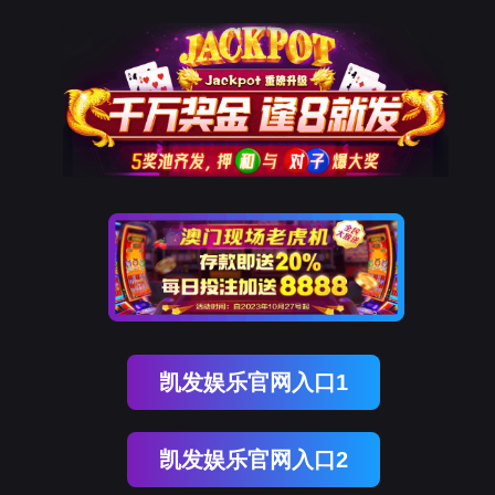
南宫NG28(中国)
南
宫
NG28
国)
关
于
南
宫
NG28
国)
产
品
中
心