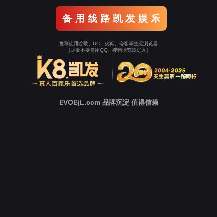
新
闻
中
心
技
术
支
持
下
载
中
心
营
销
网