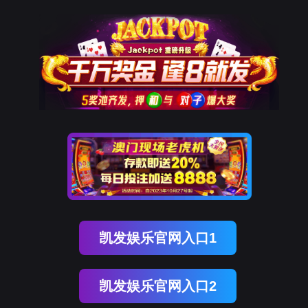
南宫NG28(中国)
南
宫
NG28
国)
关
于
南
宫
NG28
国)
产
品
中
心