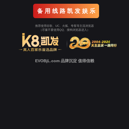
新
闻
中
心
技
术
支
持
下
载
中
心
营
销
网