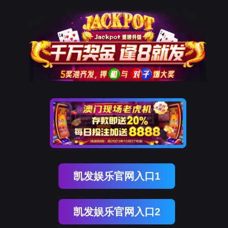
南宫NG28(中国)
南
宫
NG28
国)
关
于
南
宫
NG28
国)
产
品
中
心