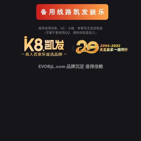
新
闻
中
心
技
术
支
持
下
载
中
心
营
销
网