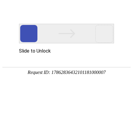
南宫NG28(中国)
南
宫
NG28
国)
关
于
南
宫
NG28
国)
产
品
中
心