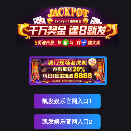
南宫NG28(中国)
南
宫
NG28
国)
关
于
南
宫
NG28
国)
产
品
中
心