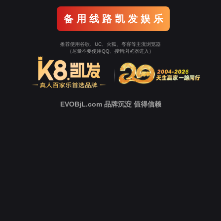
新
闻
中
心
技
术
支
持
下
载
中
心
营
销
网