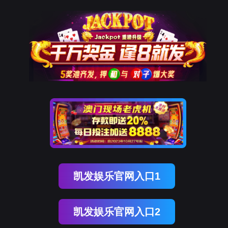
南宫NG28(中国)
南
宫
NG28
国)
关
于
南
宫
NG28
国)
产
品
中
心