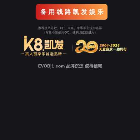
新
闻
中
心
技
术
支
持
下
载
中
心
营
销
网