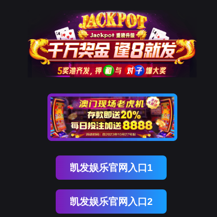
凯发娱乐官网入口1
凯发娱乐官网入口2