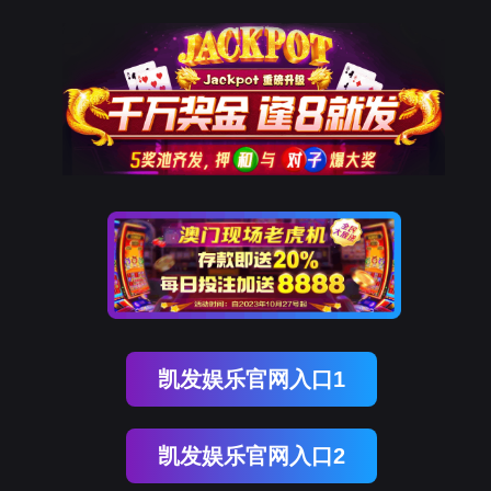
南宫NG28(中国)
南
宫
NG28
国)
关
于
南
宫
NG28
国)
产
品
中
心