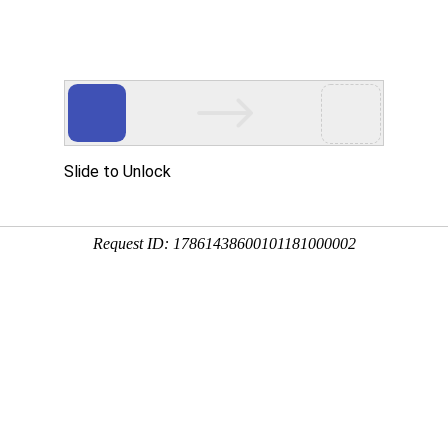
产品中
新闻中
技术支
下载中
营销网
心
心
持
心
络