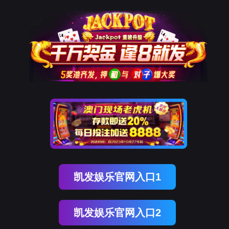
凯发娱乐官网入口1
凯发娱乐官网入口2