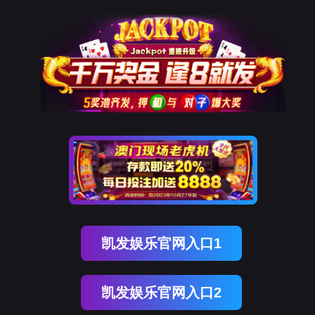
南宫NG28(中国)
南
宫
NG28
国)
关
于
南
宫
NG28
国)
产
品
中
心