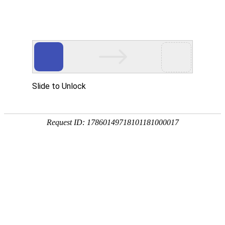
南宫NG28(中国)
南
宫
NG28
国)
关
于
南
宫
NG28
国)
产
品
中
心