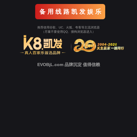
备 用 线 路 凯 发 娱 乐
推荐使用谷歌、UC、火狐、夸客等主流浏览器
（尽量不要使用QQ、搜狗浏览器进入）
EVOBjL.com 品牌沉淀 值得信赖