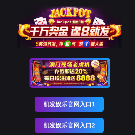
凯发娱乐官网入口1
凯发娱乐官网入口2