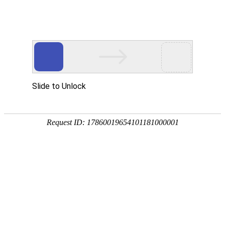
南宫NG28(中国)
南
宫
NG28
国)
关
于
南
宫
NG28
国)
产
品
中
心