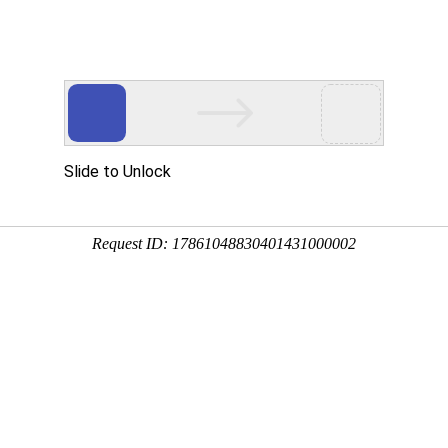
产品中
新闻中
技术支
下载中
营销网
心
心
持
心
络