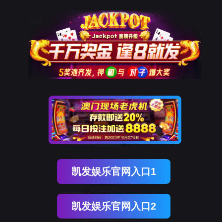
凯发娱乐官网入口1
凯发娱乐官网入口2