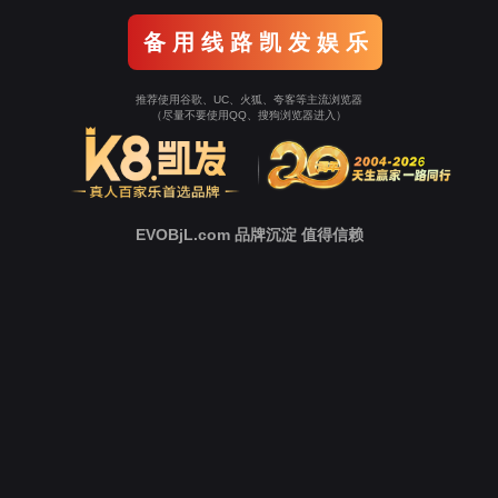
备 用 线 路 凯 发 娱 乐
推荐使用谷歌、UC、火狐、夸客等主流浏览器
（尽量不要使用QQ、搜狗浏览器进入）
EVOBjL.com 品牌沉淀 值得信赖