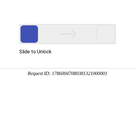
产品中
新闻中
技术支
下载中
营销网
心
心
持
心
络