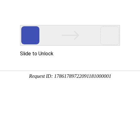
产品中
新闻中
技术支
下载中
营销网
心
心
持
心
络