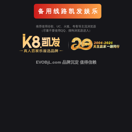
备 用 线 路 凯 发 娱 乐
推荐使用谷歌、UC、火狐、夸客等主流浏览器
（尽量不要使用QQ、搜狗浏览器进入）
EVOBjL.com 品牌沉淀 值得信赖