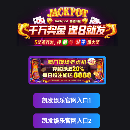
南宫NG28(中国)
南
宫
NG28
国)
关
于
南
宫
NG28
国)
产
品
中
心