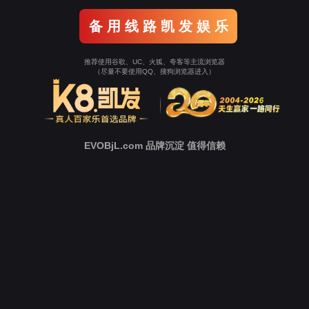
新
闻
中
心
技
术
支
持
下
载
中
心
营
销
网