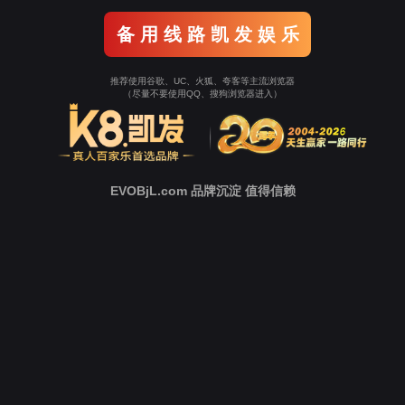
备 用 线 路 凯 发 娱 乐
推荐使用谷歌、UC、火狐、夸客等主流浏览器
（尽量不要使用QQ、搜狗浏览器进入）
EVOBjL.com 品牌沉淀 值得信赖