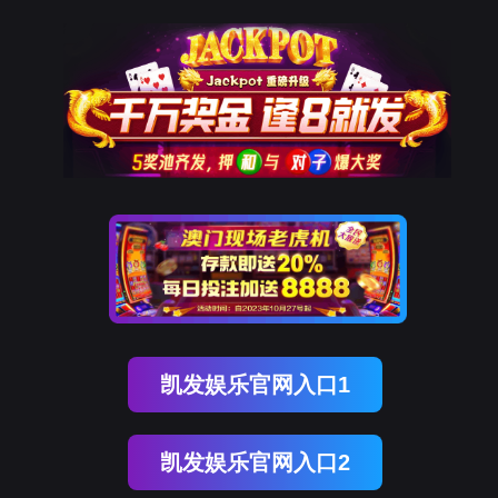
凯发娱乐官网入口1
凯发娱乐官网入口2