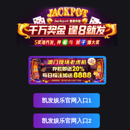
凯发娱乐官网入口1
凯发娱乐官网入口2