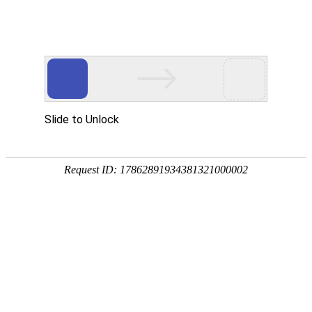
南宫NG28(中国)
南
宫
NG28
国)
关
于
南
宫
NG28
国)
产
品
中
心