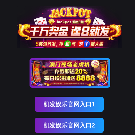
南宫NG28(中国)
南
宫
NG28
国)
关
于
南
宫
NG28
国)
产
品
中
心