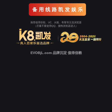
新
闻
中
心
技
术
支
持
下
载
中
心
营
销
网