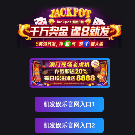
南宫NG28(中国)
南
宫
NG28
国)
关
于
南
宫
NG28
国)
产
品
中
心