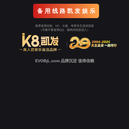
新
闻
中
心
技
术
支
持
下
载
中
心
营
销
网