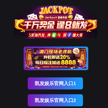
凯发娱乐官网入口1
凯发娱乐官网入口2