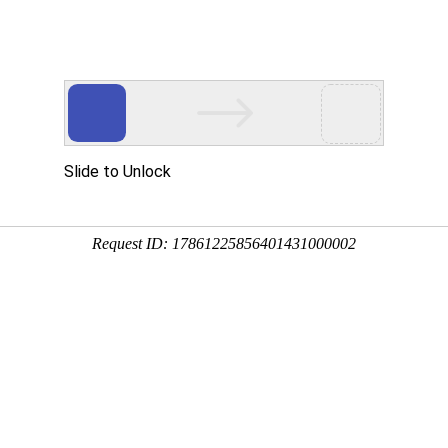
产品中
新闻中
技术支
下载中
营销网
心
心
持
心
络