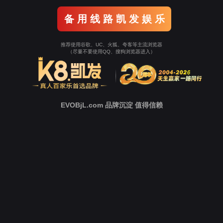
备 用 线 路 凯 发 娱 乐
推荐使用谷歌、UC、火狐、夸客等主流浏览器
（尽量不要使用QQ、搜狗浏览器进入）
EVOBjL.com 品牌沉淀 值得信赖