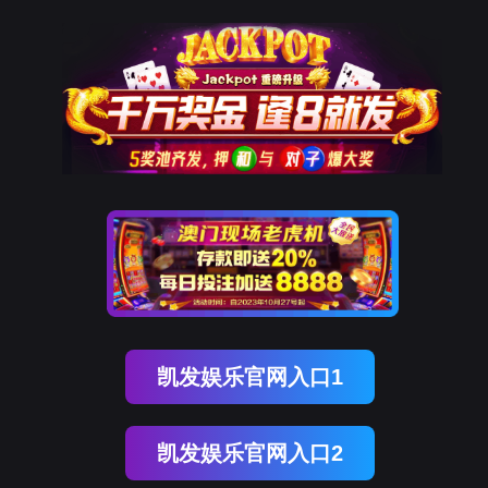
凯发娱乐官网入口1
凯发娱乐官网入口2