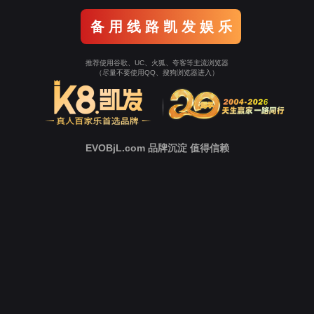
备 用 线 路 凯 发 娱 乐
推荐使用谷歌、UC、火狐、夸客等主流浏览器
（尽量不要使用QQ、搜狗浏览器进入）
EVOBjL.com 品牌沉淀 值得信赖