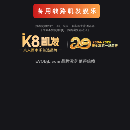
备 用 线 路 凯 发 娱 乐
推荐使用谷歌、UC、火狐、夸客等主流浏览器
（尽量不要使用QQ、搜狗浏览器进入）
EVOBjL.com 品牌沉淀 值得信赖