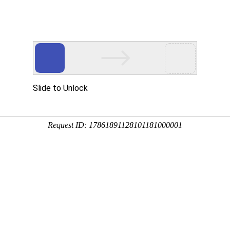
产品中
新闻中
技术支
下载中
营销网
心
心
持
心
络