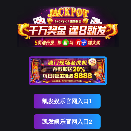
凯发娱乐官网入口1
凯发娱乐官网入口2