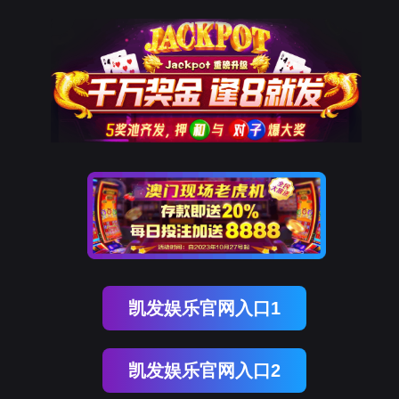
南宫NG28(中国)
南
宫
NG28
国)
关
于
南
宫
NG28
国)
产
品
中
心