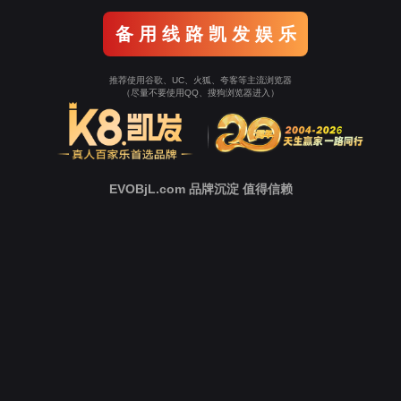
新
闻
中
心
技
术
支
持
下
载
中
心
营
销
网