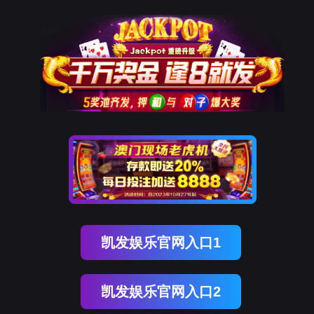
凯发娱乐官网入口1
凯发娱乐官网入口2