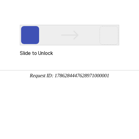
产品中
新闻中
技术支
下载中
营销网
心
心
持
心
络