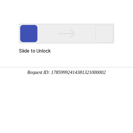
产品中
新闻中
技术支
下载中
营销网
心
心
持
心
络