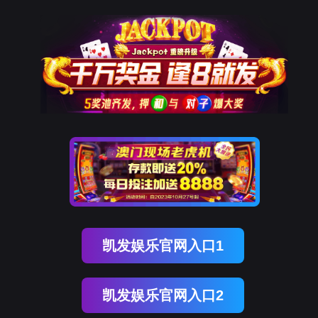
凯发娱乐官网入口1
凯发娱乐官网入口2