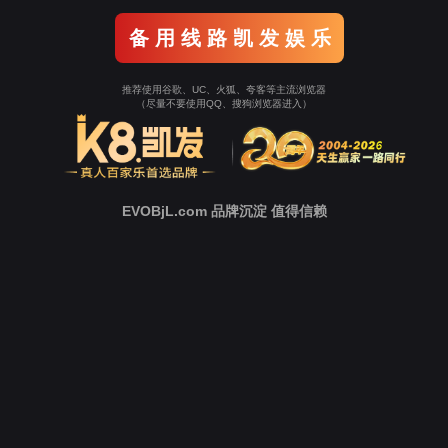
备 用 线 路 凯 发 娱 乐
推荐使用谷歌、UC、火狐、夸客等主流浏览器
（尽量不要使用QQ、搜狗浏览器进入）
EVOBjL.com 品牌沉淀 值得信赖