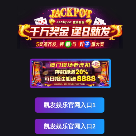
南宫NG28(中国)
南
宫
NG28
国)
关
于
南
宫
NG28
国)
产
品
中
心