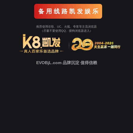
新
闻
中
心
技
术
支
持
下
载
中
心
营
销
网