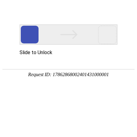
南宫NG28(中国)
南
宫
NG28
国)
关
于
南
宫
NG28
国)
产
品
中
心